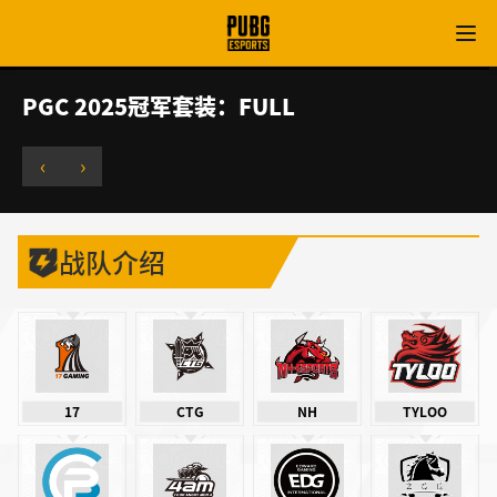
PGS第三赛段登陆上海，下半赛季正式打响
‹
›
战队介绍
17
CTG
NH
TYLOO