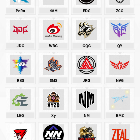
PeRo
4AM
EDG
ZCG
JDG
WBG
GQG
QY
RBS
SMS
JRG
NVG
LEG
Xy
NM
BMZ