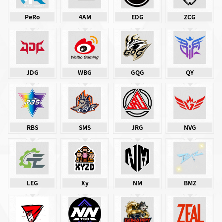
PeRo
4AM
EDG
ZCG
JDG
WBG
GQG
QY
RBS
SMS
JRG
NVG
LEG
Xy
NM
BMZ