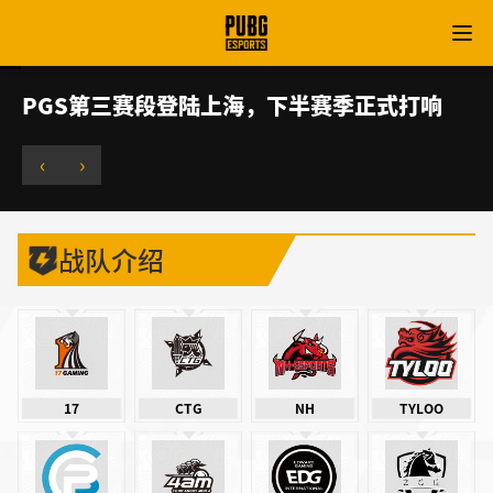
PGS第三赛段登陆上海，下半赛季正式打响
‹
›
战队介绍
17
CTG
NH
TYLOO